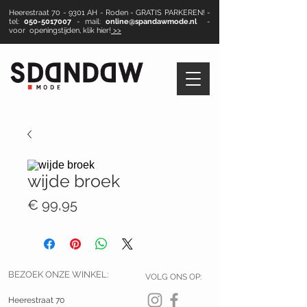
Heerestraat 70 - 9301 AH - Roden - GRATIS PARKEREN! -
tel:
050-5017007
- mail:
online@spandawmode.nl
-
voor openingstijden, klik hier!
>>
wijde broek
Prijs
€ 99,95
BEZOEK ONZE WINKEL:
VOLG ONS OP:
Heerestraat 70