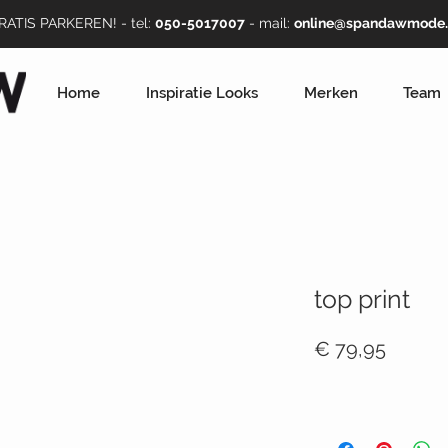
GRATIS PARKEREN! - tel:
050-5017007
- mail:
online@spandawmode.
Home
Inspiratie Looks
Merken
Team
top print
Prijs
€ 79,95