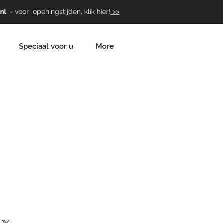
nl
- voor openingstijden, klik hier!
>>
Speciaal voor u
More