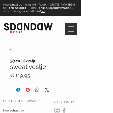
Heerestraat 70 - 9301 AH - Roden - GRATIS PARKEREN! -
tel:
050-5017007
- mail:
online@spandawmode.nl
-
voor openingstijden, klik hier!
>>
sweat vestje
Prijs
€ 119,95
BEZOEK ONZE WINKEL:
VOLG ONS OP:
Heerestraat 70