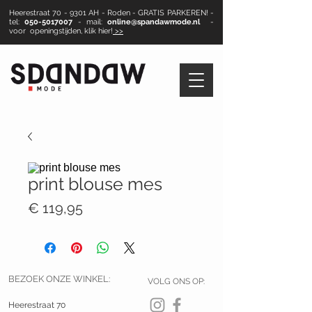
Heerestraat 70 - 9301 AH - Roden - GRATIS PARKEREN! -
tel:
050-5017007
- mail:
online@spandawmode.nl
-
voor openingstijden, klik hier!
>>
print blouse mes
Prijs
€ 119,95
BEZOEK ONZE WINKEL:
VOLG ONS OP:
Heerestraat 70