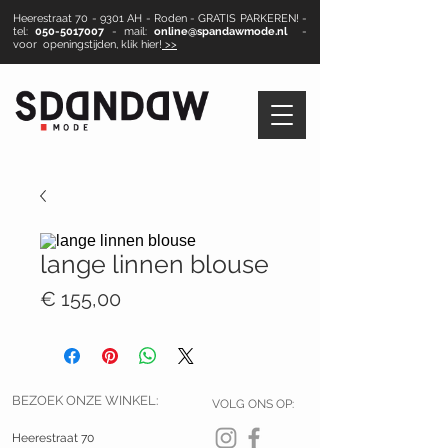
Heerestraat 70 - 9301 AH - Roden - GRATIS PARKEREN! -
tel:
050-5017007
- mail:
online@spandawmode.nl
-
voor openingstijden, klik hier!
>>
lange linnen blouse
Prijs
€ 155,00
BEZOEK ONZE WINKEL:
VOLG ONS OP:
Heerestraat 70