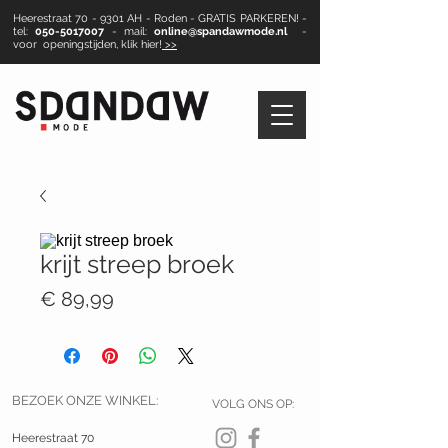
Heerestraat 70 - 9301 AH - Roden - GRATIS PARKEREN! -
tel:
050-5017007
- mail:
online@spandawmode.nl
-
voor openingstijden, klik hier!
>>
krijt streep broek
Prijs
€ 89,99
BEZOEK ONZE WINKEL:
VOLG ONS OP:
Heerestraat 70