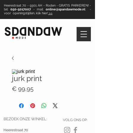
Heerestraat 70 - 9301 AH - Roden - GRATIS PARKEREN! -
tel:
050-5017007
- mail:
online@spandawmode.nl
-
voor openingstijden, klik hier!
>>
jurk print
Prijs
€ 99,95
BEZOEK ONZE WINKEL:
VOLG ONS OP:
Heerestraat 70