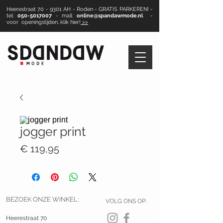
Heerestraat 70 - 9301 AH - Roden - GRATIS PARKEREN! -
tel:
050-5017007
- mail:
online@spandawmode.nl
-
voor openingstijden, klik hier!
>>
jogger print
Prijs
€ 119,95
BEZOEK ONZE WINKEL:
VOLG ONS OP:
Heerestraat 70