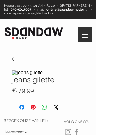
Heerestraat 70 - 9301 AH - Roden - GRATIS PARKEREN! -
tel:
050-5017007
- mail:
online@spandawmode.nl
-
voor openingstijden, klik hier!
>>
jeans gilette
Prijs
€ 79,99
BEZOEK ONZE WINKEL:
VOLG ONS OP:
Heerestraat 70