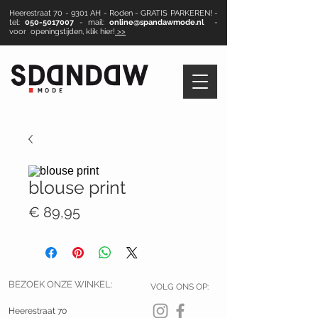
Heerestraat 70 - 9301 AH - Roden - GRATIS PARKEREN! -
tel:
050-5017007
- mail:
online@spandawmode.nl
-
voor openingstijden, klik hier!
>>
blouse print
Prijs
€ 89,95
BEZOEK ONZE WINKEL:
VOLG ONS OP:
Heerestraat 70