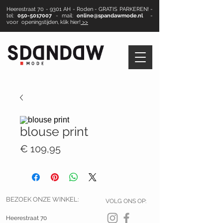
Heerestraat 70 - 9301 AH - Roden - GRATIS PARKEREN! -
tel:
050-5017007
- mail:
online@spandawmode.nl
-
voor openingstijden, klik hier!
>>
blouse print
Prijs
€ 109,95
BEZOEK ONZE WINKEL:
VOLG ONS OP:
Heerestraat 70